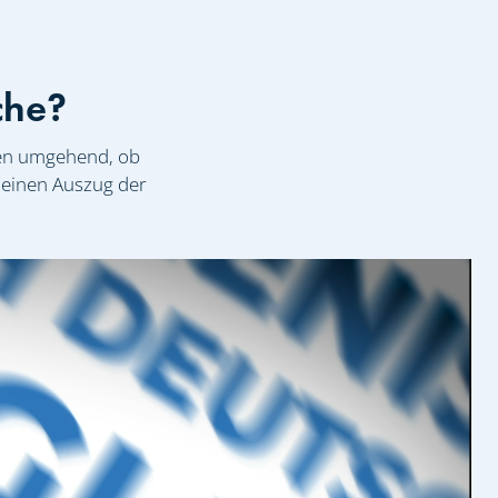
che?
üfen umgehend, ob
e einen Auszug der