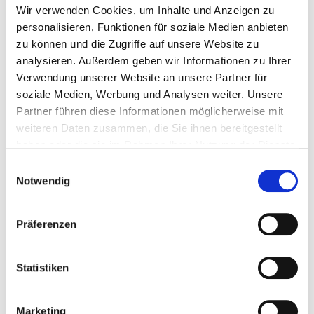
Wir verwenden Cookies, um Inhalte und Anzeigen zu
Frage: Wird die Botschaft auch überall richtig
personalisieren, Funktionen für soziale Medien anbieten
verstanden?
zu können und die Zugriffe auf unsere Website zu
Aus unserer Sicht als Dolmetscher Firma wird dieser
analysieren. Außerdem geben wir Informationen zu Ihrer
Punkt oft unterschätzt. Kommunikation besteht nicht
Verwendung unserer Website an unsere Partner für
nur aus Worten.
soziale Medien, Werbung und Analysen weiter. Unsere
Auch Tonfall, kulturelle Unterschiede und Erwartungen
Partner führen diese Informationen möglicherweise mit
der Zielgruppe spielen eine große Rolle.
weiteren Daten zusammen, die Sie ihnen bereitgestellt
Eine erfolgreiche Content Strategie beginnt deshalb
haben oder die sie im Rahmen Ihrer Nutzung der Dienste
mit einer klaren Planung.
gesammelt haben.
Einwilligungsauswahl
Unternehmen sollten definieren, welche Zielgruppen
Notwendig
sie erreichen möchten und auf welchen Plattformen
diese aktiv sind.
Präferenzen
LinkedIn eignet sich zum Beispiel eher für berufliche
Inhalte, während Instagram stärker visuell geprägt ist.
Gerade in internationalen Beiträgen ist eine klare und
Statistiken
verständliche Sprache entscheidend. Redewendungen
oder kulturelle
Marketing